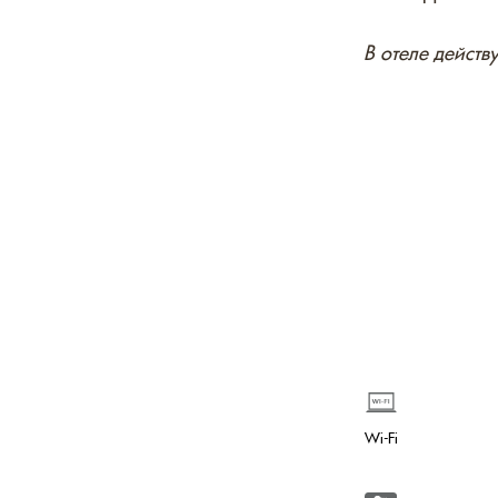
В отеле действ
Wi-Fi
Электронные замки
Халат