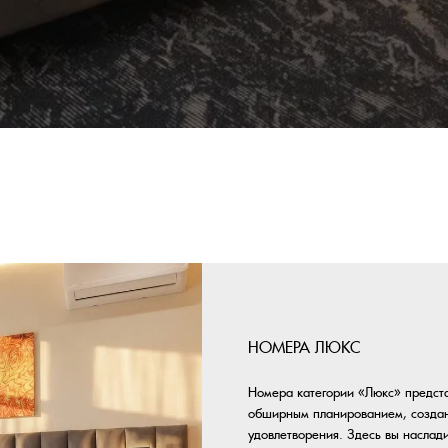
НОМЕРА ЛЮКС
Номера категории «Люкс» представляет собой прост
обширным планированием, созданное для вашего по
удовлетворения. Здесь вы насладитесь прекрасным
природу и ощутите тишину и спокойствие в окружен
дизайнерской обстановки.
Номер двухкомнатный, рассчитан на 4-5 гостей.