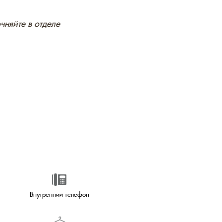
чняйте в отделе
ний телефон
 полотенца
ание номеров