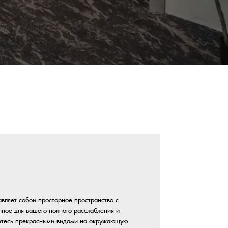
орное пространство с
лного расслабления и
и видами на окружающую
ии элегантной,