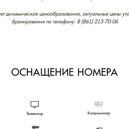
ует динамическое ценообразование, актуальные цены уто
бронирования по телефону:
8 (861) 213-70-06
Кондиционер
Внутрен
Телевизор
Фен
Утюг
Банные
Тапочки
Чайник
Обслужив
Смотреть все удобства: 43